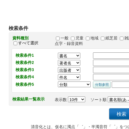
検索条件
資料種別
一般
児童
地域
紙芝居
雑
すべて選択
点字・録音資料
検索条件1
検索条件2
検索条件3
検索条件4
検索条件5
検索結果一覧表示
表示数
ソート順
清音化とは、仮名に濁点「゛」・半濁音符「゜」をつ