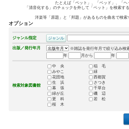
たとえば「ペット」、「ベッド」、「ヘ
「清音化する」のチェックを外して「ペット」を検索す
洋楽等「原題」と「邦題」があるものを曲名で検索
オプション
ジャンル指定
出版／発行年月
※雑誌を発行年月で絞り込み検
年
月から
年
中 央
稲 毛
みやこ
緑
花団地
西都賀
生 浜
さつき
検索対象図書館
幕 張
千草台
緑が丘
磯 辺
更 科
若 松
桜 木