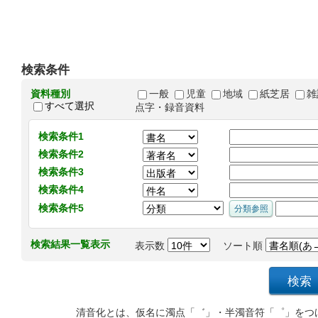
検索条件
資料種別
一般
児童
地域
紙芝居
雑
すべて選択
点字・録音資料
検索条件1
検索条件2
検索条件3
検索条件4
検索条件5
検索結果一覧表示
表示数
ソート順
清音化とは、仮名に濁点「゛」・半濁音符「゜」をつ