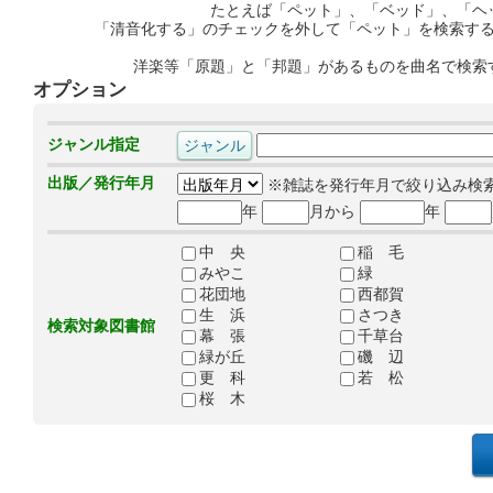
たとえば「ペット」、「ベッド」、「ヘ
「清音化する」のチェックを外して「ペット」を検索す
洋楽等「原題」と「邦題」があるものを曲名で検索
オプション
ジャンル指定
出版／発行年月
※雑誌を発行年月で絞り込み検
年
月から
年
中 央
稲 毛
みやこ
緑
花団地
西都賀
生 浜
さつき
検索対象図書館
幕 張
千草台
緑が丘
磯 辺
更 科
若 松
桜 木