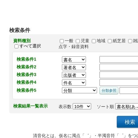
検索条件
資料種別
一般
児童
地域
紙芝居
雑
すべて選択
点字・録音資料
検索条件1
検索条件2
検索条件3
検索条件4
検索条件5
検索結果一覧表示
表示数
ソート順
清音化とは、仮名に濁点「゛」・半濁音符「゜」をつ