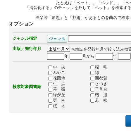
たとえば「ペット」、「ベッド」、「ヘ
「清音化する」のチェックを外して「ペット」を検索す
洋楽等「原題」と「邦題」があるものを曲名で検索
オプション
ジャンル指定
出版／発行年月
※雑誌を発行年月で絞り込み検
年
月から
年
中 央
稲 毛
みやこ
緑
花団地
西都賀
生 浜
さつき
検索対象図書館
幕 張
千草台
緑が丘
磯 辺
更 科
若 松
桜 木