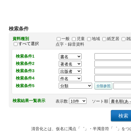
検索条件
資料種別
一般
児童
地域
紙芝居
雑
すべて選択
点字・録音資料
検索条件1
検索条件2
検索条件3
検索条件4
検索条件5
検索結果一覧表示
表示数
ソート順
清音化とは、仮名に濁点「゛」・半濁音符「゜」をつ