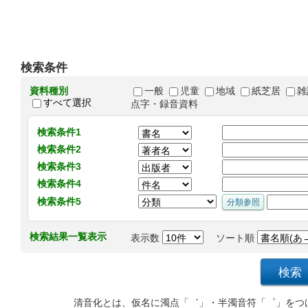
検索条件
資料種別
一般
児童
地域
紙芝居
雑
すべて選択
点字・録音資料
検索条件1
検索条件2
検索条件3
検索条件4
検索条件5
検索結果一覧表示
表示数
ソート順
清音化とは、仮名に濁点「゛」・半濁音符「゜」をつ