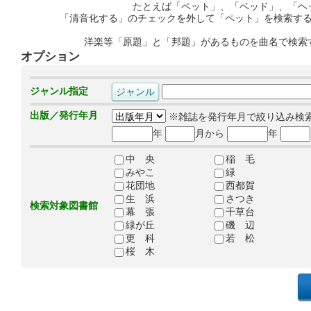
たとえば「ペット」、「ベッド」、「ヘ
「清音化する」のチェックを外して「ペット」を検索す
洋楽等「原題」と「邦題」があるものを曲名で検索
オプション
ジャンル指定
出版／発行年月
※雑誌を発行年月で絞り込み検
年
月から
年
中 央
稲 毛
みやこ
緑
花団地
西都賀
生 浜
さつき
検索対象図書館
幕 張
千草台
緑が丘
磯 辺
更 科
若 松
桜 木