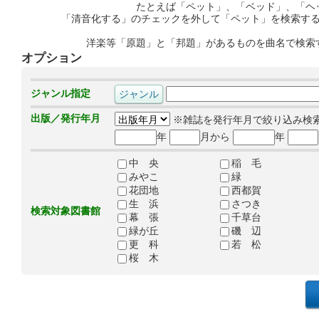
たとえば「ペット」、「ベッド」、「ヘ
「清音化する」のチェックを外して「ペット」を検索す
洋楽等「原題」と「邦題」があるものを曲名で検索
オプション
ジャンル指定
出版／発行年月
※雑誌を発行年月で絞り込み検
年
月から
年
中 央
稲 毛
みやこ
緑
花団地
西都賀
生 浜
さつき
検索対象図書館
幕 張
千草台
緑が丘
磯 辺
更 科
若 松
桜 木