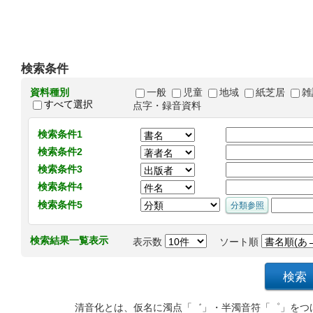
検索条件
資料種別
一般
児童
地域
紙芝居
雑
すべて選択
点字・録音資料
検索条件1
検索条件2
検索条件3
検索条件4
検索条件5
検索結果一覧表示
表示数
ソート順
清音化とは、仮名に濁点「゛」・半濁音符「゜」をつ