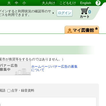
大
中
小
大人向け
こどもむけ
English
0
グインすると利用状況の確認等のサ
ビスを利用できます。
カート
マイ図書館
等をするものではありません。）
ホームページバナー広告の募集
について
国語
点字・録音資料