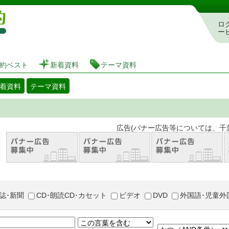
図書館 蔵書検索・予約システム
ロ
ー
約ベスト
新着資料
テーマ資料
着資料
テーマ資料
。 広告(バナー広告等については、千葉市が推奨
誌･新聞
CD･朗読CD･カセット
ビデオ
DVD
外国語･児童外