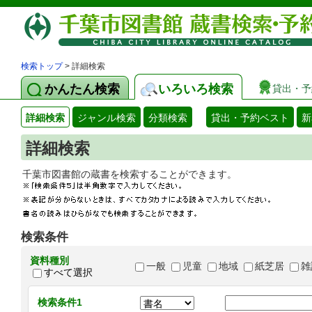
検索トップ
> 詳細検索
かんたん検索
いろいろ検索
貸出・予
詳細検索
ジャンル検索
分類検索
貸出・予約ベスト
新
詳細検索
千葉市図書館の蔵書を検索することができます
検索条件
資料種別
一般
児童
地域
紙芝居
雑
すべて選択
検索条件1