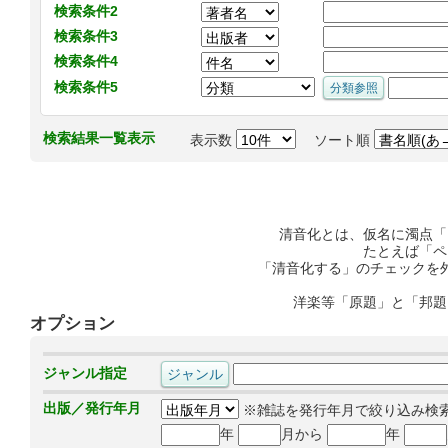
検索条件2
検索条件3
検索条件4
検索条件5
検索結果一覧表示
表示数
ソート順
清音化とは、仮名に濁点「
たとえば「ペ
「清音化する」のチェックを
洋楽等「原題」と「邦題
オプション
ジャンル指定
出版／発行年月
※雑誌を発行年月で絞り込み検
年
月から
年