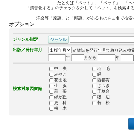
たとえば「ペット」、「ベッド」、「ヘ
「清音化する」のチェックを外して「ペット」を検索す
洋楽等「原題」と「邦題」があるものを曲名で検索
オプション
ジャンル指定
出版／発行年月
※雑誌を発行年月で絞り込み検
年
月から
年
中 央
稲 毛
みやこ
緑
花団地
西都賀
生 浜
さつき
検索対象図書館
幕 張
千草台
緑が丘
磯 辺
更 科
若 松
桜 木