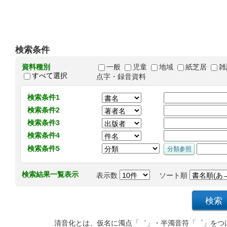
検索条件
資料種別
一般
児童
地域
紙芝居
雑
すべて選択
点字・録音資料
検索条件1
検索条件2
検索条件3
検索条件4
検索条件5
検索結果一覧表示
表示数
ソート順
清音化とは、仮名に濁点「゛」・半濁音符「゜」をつ