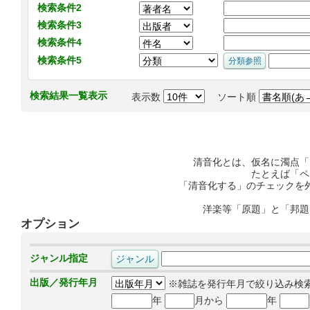
検索条件2
検索条件3
検索条件4
検索条件5
検索結果一覧表示
表示数
ソート順
清音化とは、仮名に濁点「
たとえば「ペ
「清音化する」のチェックを
洋楽等「原題」と「邦題
オプション
ジャンル指定
出版／発行年月
※雑誌を発行年月で絞り込み検
年
月から
年