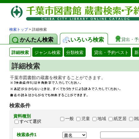
検索トップ
> 詳細検索
かんたん検索
いろいろ検索
貸出・予
詳細検索
ジャンル検索
分類検索
貸出・予約ベスト
新
詳細検索
千葉市図書館の蔵書を検索することができます
検索条件
資料種別
一般
児童
地域
紙芝居
雑
すべて選択
検索条件1