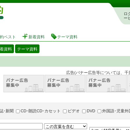
図書館 蔵書検索・予約システム
ロ
ー
約ベスト
新着資料
テーマ資料
着資料
テーマ資料
。 広告(バナー広告等については、千葉市が推奨
誌･新聞
CD･朗読CD･カセット
ビデオ
DVD
外国語･児童外