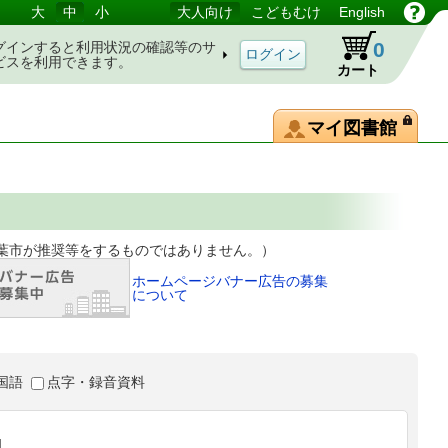
大
中
小
大人向け
こどもむけ
English
0
グインすると利用状況の確認等のサ
ビスを利用できます。
カート
マイ図書館
等をするものではありません。）
ホームページバナー広告の募集
について
国語
点字・録音資料