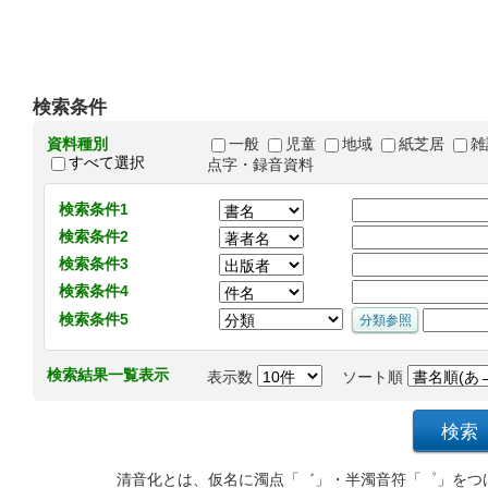
検索条件
資料種別
一般
児童
地域
紙芝居
雑
すべて選択
点字・録音資料
検索条件1
検索条件2
検索条件3
検索条件4
検索条件5
検索結果一覧表示
表示数
ソート順
清音化とは、仮名に濁点「゛」・半濁音符「゜」をつ