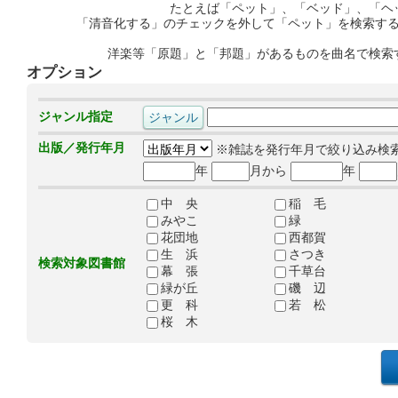
たとえば「ペット」、「ベッド」、「ヘ
「清音化する」のチェックを外して「ペット」を検索す
洋楽等「原題」と「邦題」があるものを曲名で検索
オプション
ジャンル指定
出版／発行年月
※雑誌を発行年月で絞り込み検
年
月から
年
中 央
稲 毛
みやこ
緑
花団地
西都賀
生 浜
さつき
検索対象図書館
幕 張
千草台
緑が丘
磯 辺
更 科
若 松
桜 木