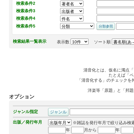
検索条件2
検索条件3
検索条件4
検索条件5
検索結果一覧表示
表示数
ソート順
清音化とは、仮名に濁点「
たとえば「ペ
「清音化する」のチェックを
洋楽等「原題」と「邦題
オプション
ジャンル指定
出版／発行年月
※雑誌を発行年月で絞り込み検
年
月から
年