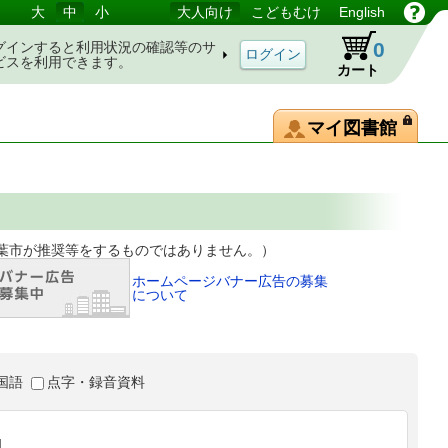
大
中
小
大人向け
こどもむけ
English
0
グインすると利用状況の確認等のサ
ビスを利用できます。
カート
マイ図書館
等をするものではありません。）
ホームページバナー広告の募集
について
国語
点字・録音資料