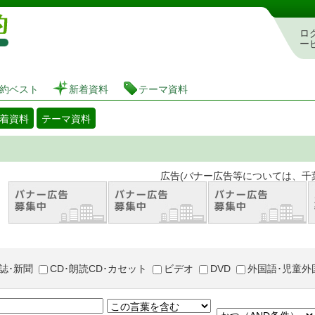
図書館 蔵書検索・予約システム
ロ
ー
約ベスト
新着資料
テーマ資料
着資料
テーマ資料
。 広告(バナー広告等については、千葉市が推奨
誌･新聞
CD･朗読CD･カセット
ビデオ
DVD
外国語･児童外