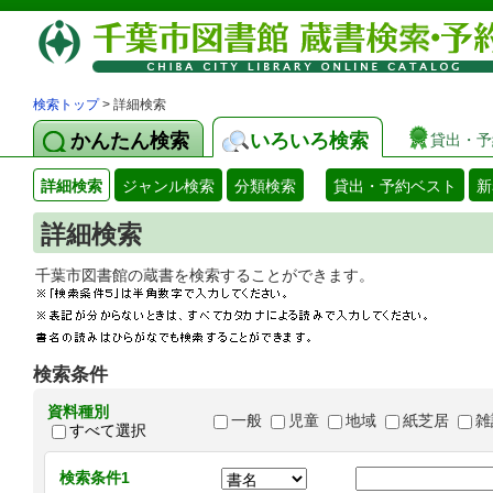
検索トップ
> 詳細検索
かんたん検索
いろいろ検索
貸出・予
詳細検索
ジャンル検索
分類検索
貸出・予約ベスト
新
詳細検索
千葉市図書館の蔵書を検索することができます
検索条件
資料種別
一般
児童
地域
紙芝居
雑
すべて選択
検索条件1