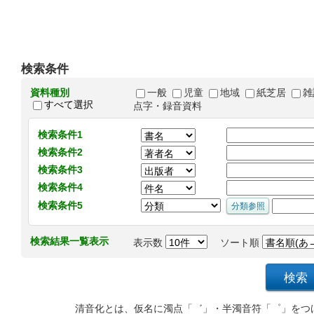
検索条件
資料種別
一般
児童
地域
紙芝居
雑
すべて選択
点字・録音資料
検索条件1
検索条件2
検索条件3
検索条件4
検索条件5
検索結果一覧表示
表示数
ソート順
清音化とは、仮名に濁点「゛」・半濁音符「゜」をつ