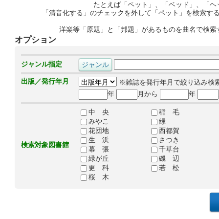
たとえば「ペット」、「ベッド」、「ヘ
「清音化する」のチェックを外して「ペット」を検索す
洋楽等「原題」と「邦題」があるものを曲名で検索
オプション
ジャンル指定
出版／発行年月
※雑誌を発行年月で絞り込み検
年
月から
年
中 央
稲 毛
みやこ
緑
花団地
西都賀
生 浜
さつき
検索対象図書館
幕 張
千草台
緑が丘
磯 辺
更 科
若 松
桜 木