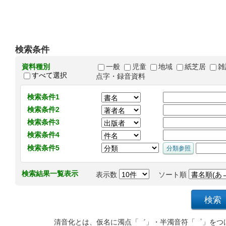
検索条件
資料種別
一般
児童
地域
紙芝居
雑
すべて選択
点字・録音資料
検索条件1
検索条件2
検索条件3
検索条件4
検索条件5
検索結果一覧表示
表示数
ソート順
清音化とは、仮名に濁点「゛」・半濁音符「゜」をつ