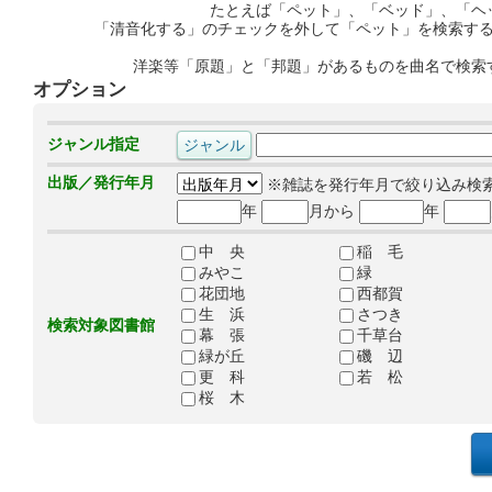
たとえば「ペット」、「ベッド」、「ヘ
「清音化する」のチェックを外して「ペット」を検索す
洋楽等「原題」と「邦題」があるものを曲名で検索
オプション
ジャンル指定
出版／発行年月
※雑誌を発行年月で絞り込み検
年
月から
年
中 央
稲 毛
みやこ
緑
花団地
西都賀
生 浜
さつき
検索対象図書館
幕 張
千草台
緑が丘
磯 辺
更 科
若 松
桜 木