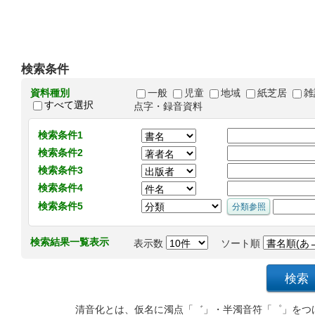
検索条件
資料種別
一般
児童
地域
紙芝居
雑
すべて選択
点字・録音資料
検索条件1
検索条件2
検索条件3
検索条件4
検索条件5
検索結果一覧表示
表示数
ソート順
清音化とは、仮名に濁点「゛」・半濁音符「゜」をつ