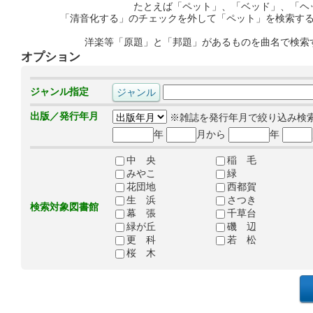
たとえば「ペット」、「ベッド」、「ヘ
「清音化する」のチェックを外して「ペット」を検索す
洋楽等「原題」と「邦題」があるものを曲名で検索
オプション
ジャンル指定
出版／発行年月
※雑誌を発行年月で絞り込み検
年
月から
年
中 央
稲 毛
みやこ
緑
花団地
西都賀
生 浜
さつき
検索対象図書館
幕 張
千草台
緑が丘
磯 辺
更 科
若 松
桜 木