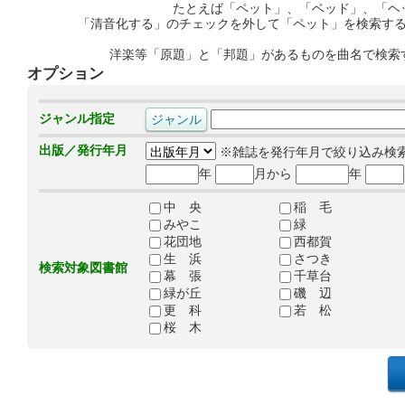
たとえば「ペット」、「ベッド」、「ヘ
「清音化する」のチェックを外して「ペット」を検索す
洋楽等「原題」と「邦題」があるものを曲名で検索
オプション
ジャンル指定
出版／発行年月
※雑誌を発行年月で絞り込み検
年
月から
年
中 央
稲 毛
みやこ
緑
花団地
西都賀
生 浜
さつき
検索対象図書館
幕 張
千草台
緑が丘
磯 辺
更 科
若 松
桜 木