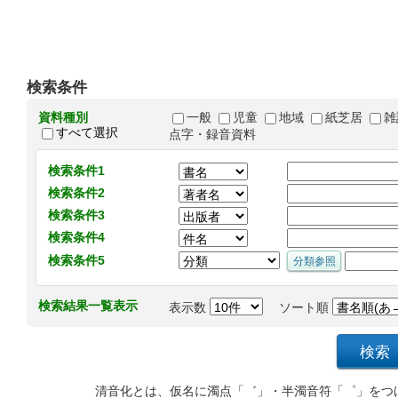
検索条件
資料種別
一般
児童
地域
紙芝居
雑
すべて選択
点字・録音資料
検索条件1
検索条件2
検索条件3
検索条件4
検索条件5
検索結果一覧表示
表示数
ソート順
清音化とは、仮名に濁点「゛」・半濁音符「゜」をつ