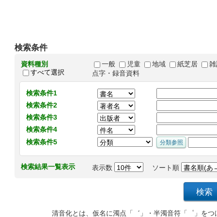
検索条件
資料種別
一般
児童
地域
紙芝居
雑
すべて選択
点字・録音資料
検索条件1
検索条件2
検索条件3
検索条件4
検索条件5
検索結果一覧表示
表示数
ソート順
清音化とは、仮名に濁点「゛」・半濁音符「゜」をつ