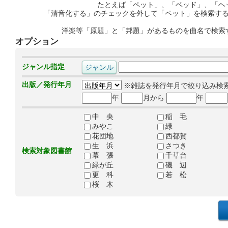
たとえば「ペット」、「ベッド」、「ヘ
「清音化する」のチェックを外して「ペット」を検索す
洋楽等「原題」と「邦題」があるものを曲名で検索
オプション
ジャンル指定
出版／発行年月
※雑誌を発行年月で絞り込み検
年
月から
年
中 央
稲 毛
みやこ
緑
花団地
西都賀
生 浜
さつき
検索対象図書館
幕 張
千草台
緑が丘
磯 辺
更 科
若 松
桜 木