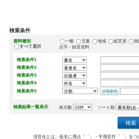
検索条件
資料種別
一般
児童
地域
紙芝居
雑
すべて選択
点字・録音資料
検索条件1
検索条件2
検索条件3
検索条件4
検索条件5
検索結果一覧表示
表示数
ソート順
清音化とは、仮名に濁点「゛」・半濁音符「゜」をつ