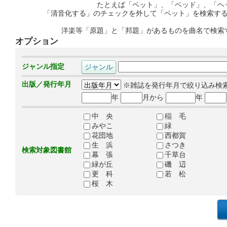
たとえば「ペット」、「ベッド」、「ヘ
「清音化する」のチェックを外して「ペット」を検索す
洋楽等「原題」と「邦題」があるものを曲名で検索
オプション
ジャンル指定
出版／発行年月
※雑誌を発行年月で絞り込み検
年
月から
年
中 央
稲 毛
みやこ
緑
花団地
西都賀
生 浜
さつき
検索対象図書館
幕 張
千草台
緑が丘
磯 辺
更 科
若 松
桜 木