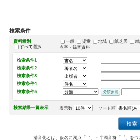
検索条件
資料種別
一般
児童
地域
紙芝居
雑
すべて選択
点字・録音資料
検索条件1
検索条件2
検索条件3
検索条件4
検索条件5
検索結果一覧表示
表示数
ソート順
清音化とは、仮名に濁点「゛」・半濁音符「゜」をつ