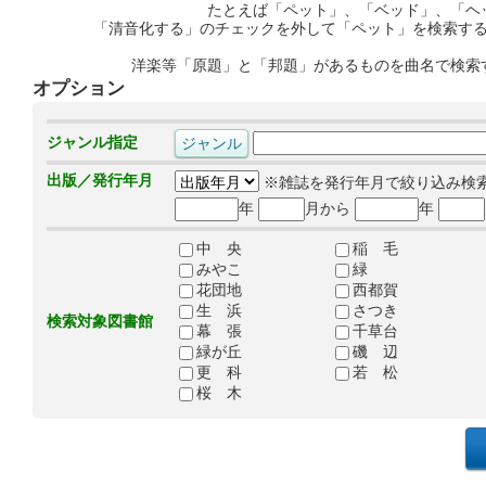
たとえば「ペット」、「ベッド」、「ヘ
「清音化する」のチェックを外して「ペット」を検索す
洋楽等「原題」と「邦題」があるものを曲名で検索
オプション
ジャンル指定
出版／発行年月
※雑誌を発行年月で絞り込み検
年
月から
年
中 央
稲 毛
みやこ
緑
花団地
西都賀
生 浜
さつき
検索対象図書館
幕 張
千草台
緑が丘
磯 辺
更 科
若 松
桜 木