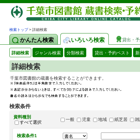
検索トップ
> 詳細検索
かんたん検索
いろいろ検索
貸出・予
詳細検索
ジャンル検索
分類検索
貸出・予約ベスト
新
詳細検索
千葉市図書館の蔵書を検索することができます
検索条件
資料種別
一般
児童
地域
紙芝居
雑
すべて選択
検索条件1