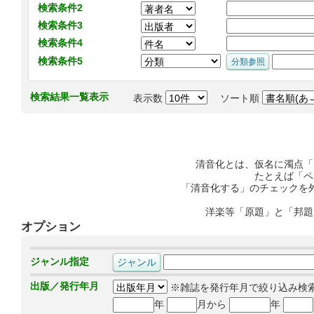
検索条件2
検索条件3
検索条件4
検索条件5
検索結果一覧表示
表示数
ソート順
清音化とは、仮名に濁点「
たとえば「ペ
「清音化する」のチェックを
洋楽等「原題」と「邦題
オプション
ジャンル指定
出版／発行年月
※雑誌を発行年月で絞り込み検
年
月から
年