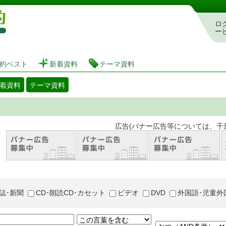
図書館 蔵書検索・予約システム
ロ
ー
約ベスト
新着資料
テーマ資料
着資料
テーマ資料
。 広告(バナー広告等については、千葉市が推奨
誌･新聞
CD･朗読CD･カセット
ビデオ
DVD
外国語･児童外