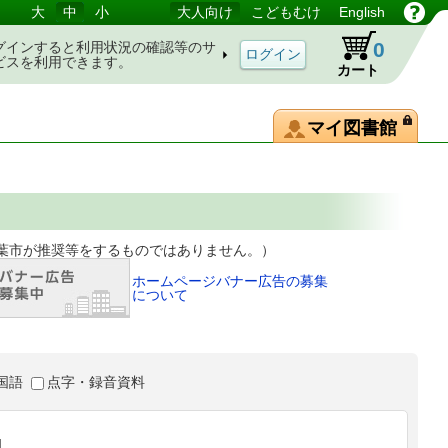
大
中
小
大人向け
こどもむけ
English
0
グインすると利用状況の確認等のサ
ビスを利用できます。
カート
マイ図書館
等をするものではありません。）
ホームページバナー広告の募集
について
国語
点字・録音資料