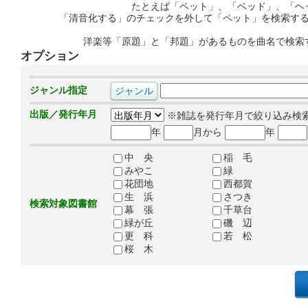
たとえば「ペット」、「ベッド」、「ヘ
「清音化する」のチェックを外して「ペット」を検索す
洋楽等「原題」と「邦題」があるものを曲名で検索
オプション
ジャンル指定
出版／発行年月
※雑誌を発行年月で絞り込み検
年
月から
年
中 央
稲 毛
みやこ
緑
花団地
西都賀
生 浜
さつき
検索対象図書館
幕 張
千草台
緑が丘
磯 辺
更 科
若 松
桜 木