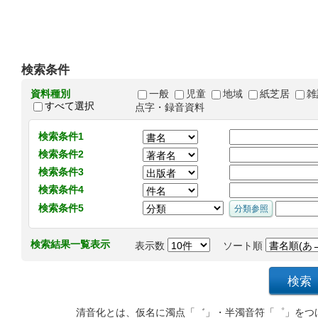
検索条件
資料種別
一般
児童
地域
紙芝居
雑
すべて選択
点字・録音資料
検索条件1
検索条件2
検索条件3
検索条件4
検索条件5
検索結果一覧表示
表示数
ソート順
清音化とは、仮名に濁点「゛」・半濁音符「゜」をつ