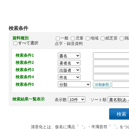
検索条件
資料種別
一般
児童
地域
紙芝居
雑
すべて選択
点字・録音資料
検索条件1
検索条件2
検索条件3
検索条件4
検索条件5
検索結果一覧表示
表示数
ソート順
清音化とは、仮名に濁点「゛」・半濁音符「゜」をつ