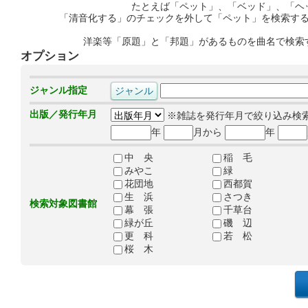
たとえば「ペット」、「ベッド」、「ヘ
「清音化する」のチェックを外して「ペット」を検索す
洋楽等「原題」と「邦題」があるものを曲名で検索
オプション
ジャンル指定
出版／発行年月
※雑誌を発行年月で絞り込み検
年
月から
年
中 央
稲 毛
みやこ
緑
花団地
西都賀
生 浜
さつき
検索対象図書館
幕 張
千草台
緑が丘
磯 辺
更 科
若 松
桜 木