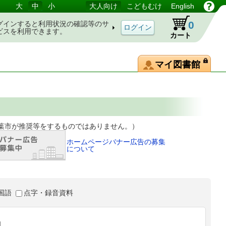
大
中
小
大人向け
こどもむけ
English
0
グインすると利用状況の確認等のサ
ビスを利用できます。
カート
マイ図書館
等をするものではありません。）
ホームページバナー広告の募集
について
国語
点字・録音資料