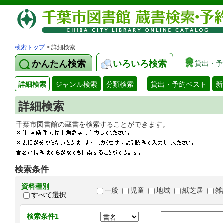
検索トップ
> 詳細検索
かんたん検索
いろいろ検索
貸出・予
詳細検索
ジャンル検索
分類検索
貸出・予約ベスト
新
詳細検索
千葉市図書館の蔵書を検索することができます
検索条件
資料種別
一般
児童
地域
紙芝居
雑
すべて選択
検索条件1