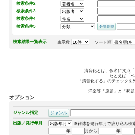
検索条件2
検索条件3
検索条件4
検索条件5
検索結果一覧表示
表示数
ソート順
清音化とは、仮名に濁点「
たとえば「ペ
「清音化する」のチェックを
洋楽等「原題」と「邦題
オプション
ジャンル指定
出版／発行年月
※雑誌を発行年月で絞り込み検
年
月から
年