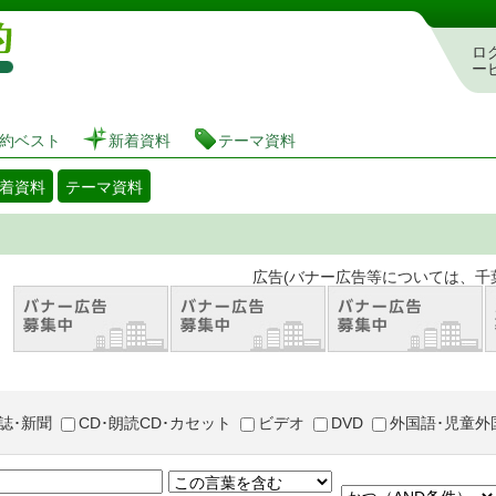
図書館 蔵書検索・予約システム
ロ
ー
約ベスト
新着資料
テーマ資料
着資料
テーマ資料
。 広告(バナー広告等については、千葉市が推奨
誌･新聞
CD･朗読CD･カセット
ビデオ
DVD
外国語･児童外