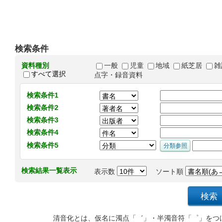
検索条件
資料種別
一般
児童
地域
紙芝居
雑
すべて選択
点字・録音資料
検索条件1
検索条件2
検索条件3
検索条件4
検索条件5
検索結果一覧表示
表示数
ソート順
清音化とは、仮名に濁点「゛」・半濁音符「゜」をつ