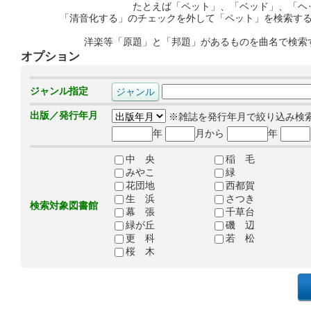
たとえば「ペット」、「ベッド」、「ヘ
「清音化する」のチェックを外して「ペット」を検索す
洋楽等「原題」と「邦題」があるものを曲名で検索
オプション
ジャンル指定
出版／発行年月
※雑誌を発行年月で絞り込み検
年
月から
年
中 央
稲 毛
みやこ
緑
花団地
西都賀
生 浜
さつき
検索対象図書館
幕 張
千草台
緑が丘
磯 辺
更 科
若 松
桜 木