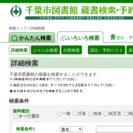
検索トップ
> 詳細検索
かんたん検索
いろいろ検索
貸出・予
詳細検索
ジャンル検索
分類検索
貸出・予約ベスト
新
詳細検索
千葉市図書館の蔵書を検索することができます
検索条件
資料種別
一般
児童
地域
紙芝居
雑
すべて選択
検索条件1