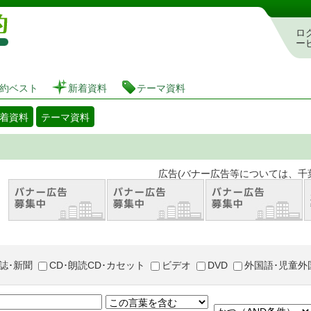
図書館 蔵書検索・予約システム
ロ
ー
約ベスト
新着資料
テーマ資料
着資料
テーマ資料
。 広告(バナー広告等については、千葉市が推奨
誌･新聞
CD･朗読CD･カセット
ビデオ
DVD
外国語･児童外