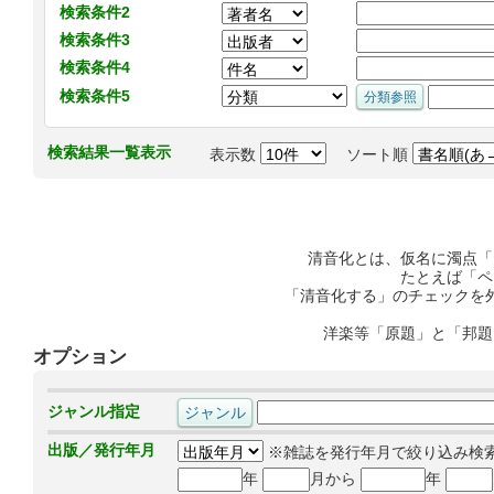
検索条件2
検索条件3
検索条件4
検索条件5
検索結果一覧表示
表示数
ソート順
清音化とは、仮名に濁点「
たとえば「ペ
「清音化する」のチェックを
洋楽等「原題」と「邦題
オプション
ジャンル指定
出版／発行年月
※雑誌を発行年月で絞り込み検
年
月から
年