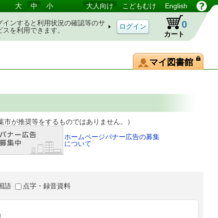
大
中
小
大人向け
こどもむけ
English
0
グインすると利用状況の確認等のサ
ビスを利用できます。
カート
マイ図書館
等をするものではありません。）
ホームページバナー広告の募集
について
国語
点字・録音資料