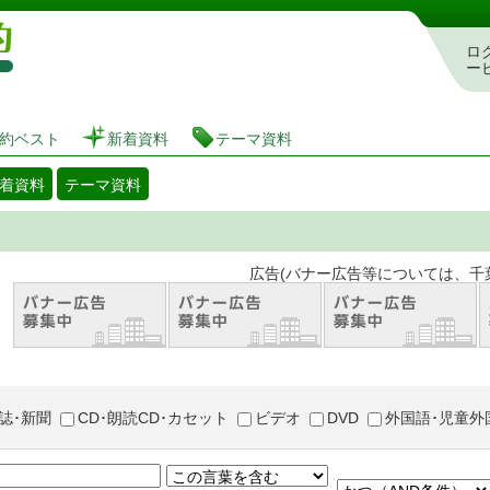
図書館 蔵書検索・予約システム
ロ
ー
約ベスト
新着資料
テーマ資料
着資料
テーマ資料
。 広告(バナー広告等については、千葉市が推奨
誌･新聞
CD･朗読CD･カセット
ビデオ
DVD
外国語･児童外