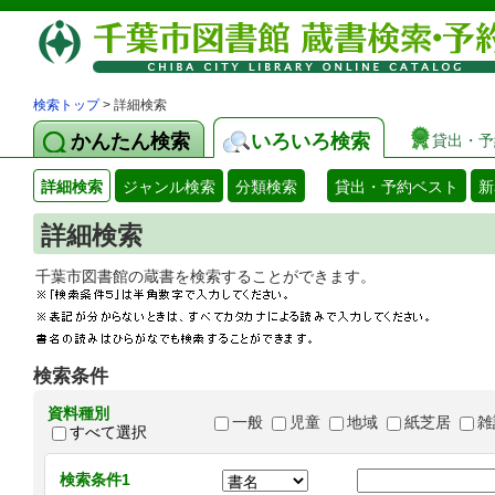
検索トップ
> 詳細検索
かんたん検索
いろいろ検索
貸出・予
詳細検索
ジャンル検索
分類検索
貸出・予約ベスト
新
詳細検索
千葉市図書館の蔵書を検索することができます
検索条件
資料種別
一般
児童
地域
紙芝居
雑
すべて選択
検索条件1