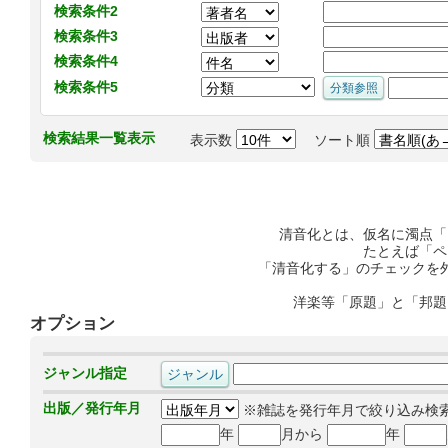
検索条件2
検索条件3
検索条件4
検索条件5
検索結果一覧表示
表示数
ソート順
清音化とは、仮名に濁点「
たとえば「ペ
「清音化する」のチェックを
洋楽等「原題」と「邦題
オプション
ジャンル指定
出版／発行年月
※雑誌を発行年月で絞り込み検
年
月から
年