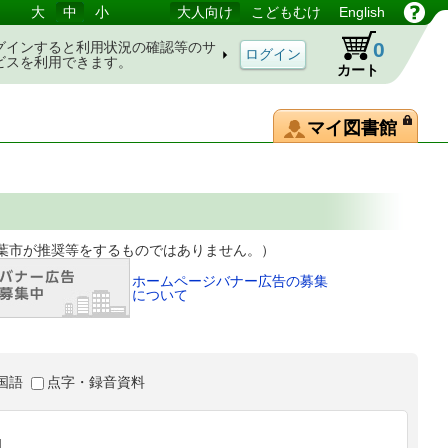
大
中
小
大人向け
こどもむけ
English
0
グインすると利用状況の確認等のサ
ビスを利用できます。
カート
マイ図書館
等をするものではありません。）
ホームページバナー広告の募集
について
国語
点字・録音資料