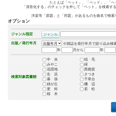
たとえば「ペット」、「ベッド」、「ヘ
「清音化する」のチェックを外して「ペット」を検索す
洋楽等「原題」と「邦題」があるものを曲名で検索
オプション
ジャンル指定
出版／発行年月
※雑誌を発行年月で絞り込み検
年
月から
年
中 央
稲 毛
みやこ
緑
花団地
西都賀
生 浜
さつき
検索対象図書館
幕 張
千草台
緑が丘
磯 辺
更 科
若 松
桜 木