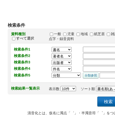
検索条件
資料種別
一般
児童
地域
紙芝居
雑
すべて選択
点字・録音資料
検索条件1
検索条件2
検索条件3
検索条件4
検索条件5
検索結果一覧表示
表示数
ソート順
清音化とは、仮名に濁点「゛」・半濁音符「゜」をつ