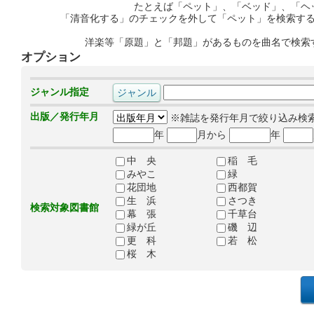
たとえば「ペット」、「ベッド」、「ヘ
「清音化する」のチェックを外して「ペット」を検索す
洋楽等「原題」と「邦題」があるものを曲名で検索
オプション
ジャンル指定
出版／発行年月
※雑誌を発行年月で絞り込み検
年
月から
年
中 央
稲 毛
みやこ
緑
花団地
西都賀
生 浜
さつき
検索対象図書館
幕 張
千草台
緑が丘
磯 辺
更 科
若 松
桜 木