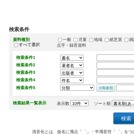
検索条件
資料種別
一般
児童
地域
紙芝居
雑
すべて選択
点字・録音資料
検索条件1
検索条件2
検索条件3
検索条件4
検索条件5
検索結果一覧表示
表示数
ソート順
清音化とは、仮名に濁点「゛」・半濁音符「゜」をつ