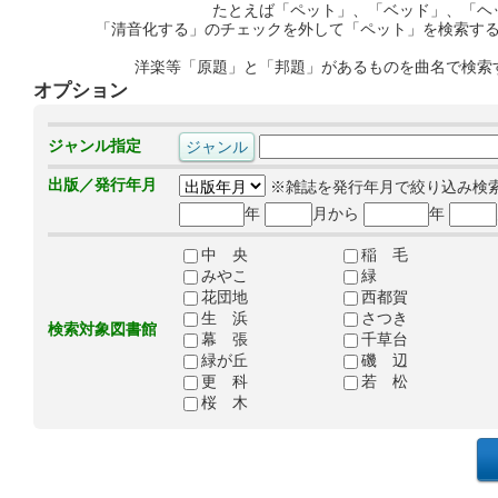
たとえば「ペット」、「ベッド」、「ヘ
「清音化する」のチェックを外して「ペット」を検索す
洋楽等「原題」と「邦題」があるものを曲名で検索
オプション
ジャンル指定
出版／発行年月
※雑誌を発行年月で絞り込み検
年
月から
年
中 央
稲 毛
みやこ
緑
花団地
西都賀
生 浜
さつき
検索対象図書館
幕 張
千草台
緑が丘
磯 辺
更 科
若 松
桜 木