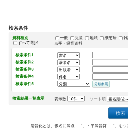
検索条件
資料種別
一般
児童
地域
紙芝居
雑
すべて選択
点字・録音資料
検索条件1
検索条件2
検索条件3
検索条件4
検索条件5
検索結果一覧表示
表示数
ソート順
清音化とは、仮名に濁点「゛」・半濁音符「゜」をつ