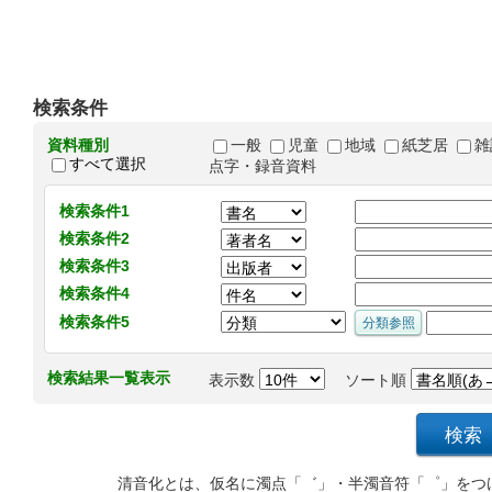
検索条件
資料種別
一般
児童
地域
紙芝居
雑
すべて選択
点字・録音資料
検索条件1
検索条件2
検索条件3
検索条件4
検索条件5
検索結果一覧表示
表示数
ソート順
清音化とは、仮名に濁点「゛」・半濁音符「゜」をつ