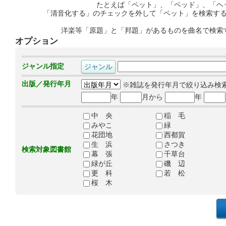
たとえば「ペット」、「ベッド」、「ヘ
「清音化する」のチェックを外して「ペット」を検索す
洋楽等「原題」と「邦題」があるものを曲名で検索
オプション
ジャンル指定
出版／発行年月
※雑誌を発行年月で絞り込み検
年
月から
年
中 央
稲 毛
みやこ
緑
花団地
西都賀
生 浜
さつき
検索対象図書館
幕 張
千草台
緑が丘
磯 辺
更 科
若 松
桜 木