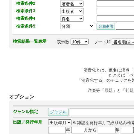
検索条件2
検索条件3
検索条件4
検索条件5
検索結果一覧表示
表示数
ソート順
清音化とは、仮名に濁点「
たとえば「ペ
「清音化する」のチェックを
洋楽等「原題」と「邦題
オプション
ジャンル指定
出版／発行年月
※雑誌を発行年月で絞り込み検
年
月から
年