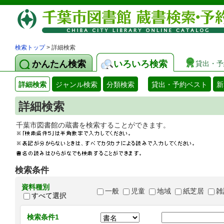
検索トップ
> 詳細検索
かんたん検索
いろいろ検索
貸出・予
詳細検索
ジャンル検索
分類検索
貸出・予約ベスト
新
詳細検索
千葉市図書館の蔵書を検索することができます
検索条件
資料種別
一般
児童
地域
紙芝居
雑
すべて選択
検索条件1