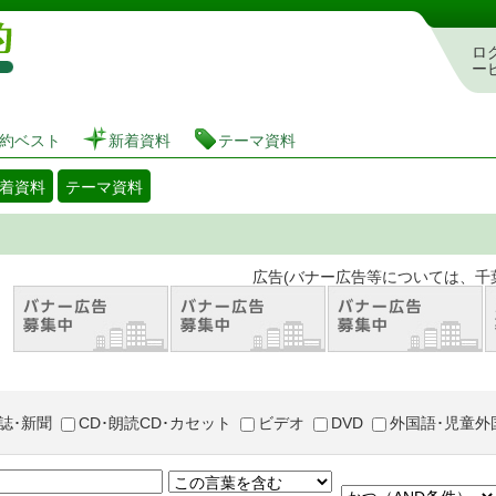
図書館 蔵書検索・予約システム
ロ
ー
約ベスト
新着資料
テーマ資料
着資料
テーマ資料
。 広告(バナー広告等については、千葉市が推奨
誌･新聞
CD･朗読CD･カセット
ビデオ
DVD
外国語･児童外