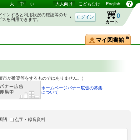
大
中
小
大人向け
こどもむけ
English
0
グインすると利用状況の確認等のサ
ビスを利用できます。
カート
マイ図書館
等をするものではありません。）
ホームページバナー広告の募集
について
国語
点字・録音資料