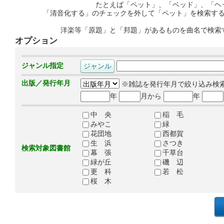
たとえば「ペット」、「ベッド」、「ヘ
「清音化する」のチェックを外して「ペット」を検索す
洋楽等「原題」と「邦題」があるものを曲名で検索
オプション
ジャンル指定
出版／発行年月
※雑誌を発行年月で絞り込み検
年
月から
年
中 央
稲 毛
みやこ
緑
花団地
西都賀
生 浜
さつき
検索対象図書館
幕 張
千草台
緑が丘
磯 辺
更 科
若 松
桜 木