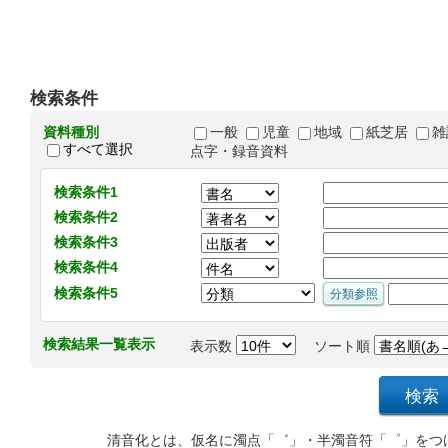
検索条件
資料種別
一般
児童
地域
紙芝居
雑
すべて選択
点字・録音資料
検索条件1
検索条件2
検索条件3
検索条件4
検索条件5
検索結果一覧表示
表示数
ソート順
清音化とは、仮名に濁点「゛」・半濁音符「゜」をつ