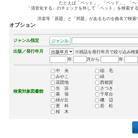
たとえば「ペット」、「ベッド」、「ヘ
「清音化する」のチェックを外して「ペット」を検索す
洋楽等「原題」と「邦題」があるものを曲名で検索
オプション
ジャンル指定
出版／発行年月
※雑誌を発行年月で絞り込み検
年
月から
年
中 央
稲 毛
みやこ
緑
花団地
西都賀
生 浜
さつき
検索対象図書館
幕 張
千草台
緑が丘
磯 辺
更 科
若 松
桜 木