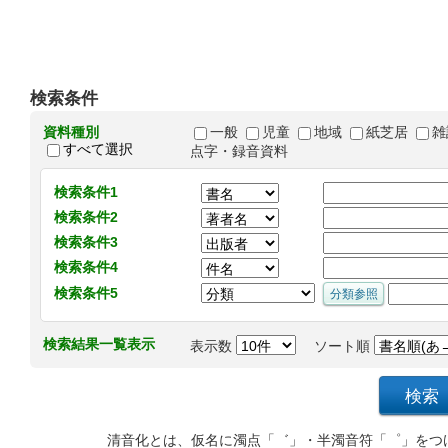
検索条件
資料種別
一般
児童
地域
紙芝居
雑
すべて選択
点字・録音資料
検索条件1
検索条件2
検索条件3
検索条件4
検索条件5
検索結果一覧表示
表示数
ソート順
清音化とは、仮名に濁点「゛」・半濁音符「゜」をつ