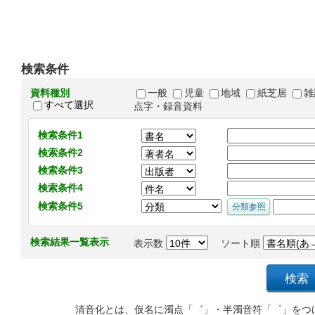
検索条件
資料種別
一般
児童
地域
紙芝居
雑
すべて選択
点字・録音資料
検索条件1
検索条件2
検索条件3
検索条件4
検索条件5
検索結果一覧表示
表示数
ソート順
清音化とは、仮名に濁点「゛」・半濁音符「゜」をつ