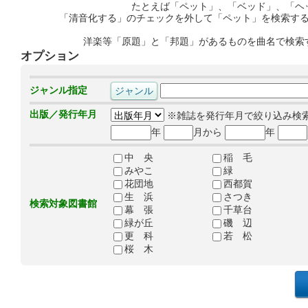
たとえば「ペット」、「ベッド」、「ヘ
「清音化する」のチェックを外して「ペット」を検索す
洋楽等「原題」と「邦題」があるものを曲名で検索
オプション
ジャンル指定
出版／発行年月
※雑誌を発行年月で絞り込み検
年
月から
年
中 央
稲 毛
みやこ
緑
花団地
西都賀
生 浜
さつき
検索対象図書館
幕 張
千草台
緑が丘
磯 辺
更 科
若 松
桜 木