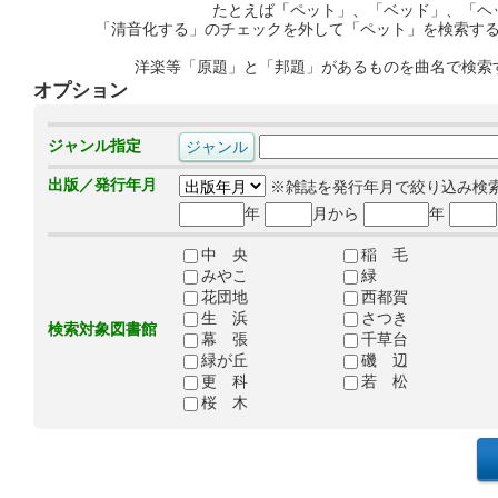
たとえば「ペット」、「ベッド」、「ヘ
「清音化する」のチェックを外して「ペット」を検索す
洋楽等「原題」と「邦題」があるものを曲名で検索
オプション
ジャンル指定
出版／発行年月
※雑誌を発行年月で絞り込み検
年
月から
年
中 央
稲 毛
みやこ
緑
花団地
西都賀
生 浜
さつき
検索対象図書館
幕 張
千草台
緑が丘
磯 辺
更 科
若 松
桜 木