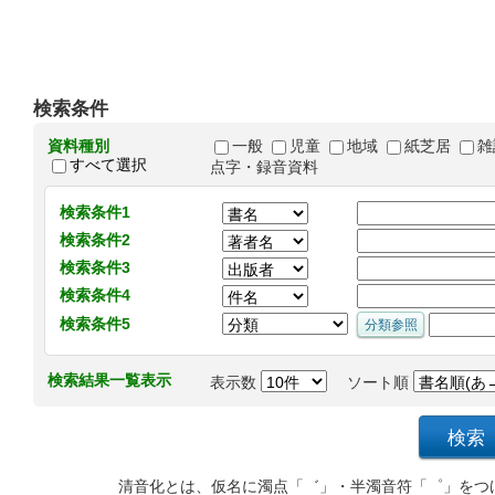
検索条件
資料種別
一般
児童
地域
紙芝居
雑
すべて選択
点字・録音資料
検索条件1
検索条件2
検索条件3
検索条件4
検索条件5
検索結果一覧表示
表示数
ソート順
清音化とは、仮名に濁点「゛」・半濁音符「゜」をつ