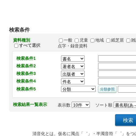
検索条件
資料種別
一般
児童
地域
紙芝居
雑
すべて選択
点字・録音資料
検索条件1
検索条件2
検索条件3
検索条件4
検索条件5
検索結果一覧表示
表示数
ソート順
清音化とは、仮名に濁点「゛」・半濁音符「゜」をつ