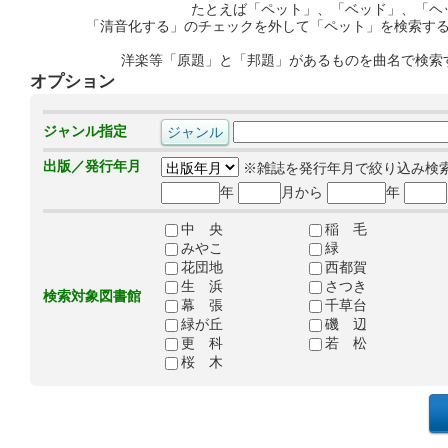
たとえば「ペット」、「ベッド」、「ヘ
「清音化する」のチェックを外して「ペット」を検索す
洋楽等「原題」と「邦題」があるものを曲名で検索
オプション
ジャンル指定
出版／発行年月
※雑誌を発行年月で絞り込み検
年
月から
年
中 央
稲 毛
みやこ
緑
花団地
西都賀
生 浜
さつき
検索対象図書館
幕 張
千草台
緑が丘
磯 辺
更 科
若 松
桜 木