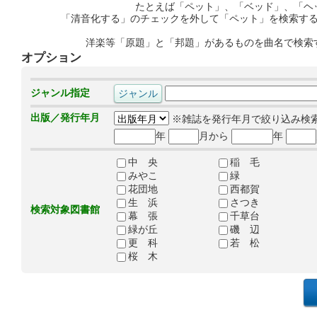
たとえば「ペット」、「ベッド」、「ヘ
「清音化する」のチェックを外して「ペット」を検索す
洋楽等「原題」と「邦題」があるものを曲名で検索
オプション
ジャンル指定
出版／発行年月
※雑誌を発行年月で絞り込み検
年
月から
年
中 央
稲 毛
みやこ
緑
花団地
西都賀
生 浜
さつき
検索対象図書館
幕 張
千草台
緑が丘
磯 辺
更 科
若 松
桜 木