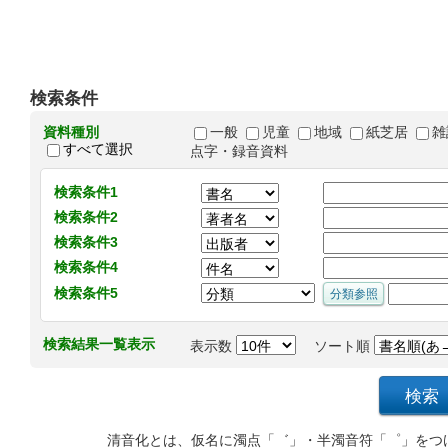
検索条件
資料種別
一般
児童
地域
紙芝居
雑
すべて選択
点字・録音資料
検索条件1
検索条件2
検索条件3
検索条件4
検索条件5
検索結果一覧表示
表示数
ソート順
清音化とは、仮名に濁点「゛」・半濁音符「゜」をつ