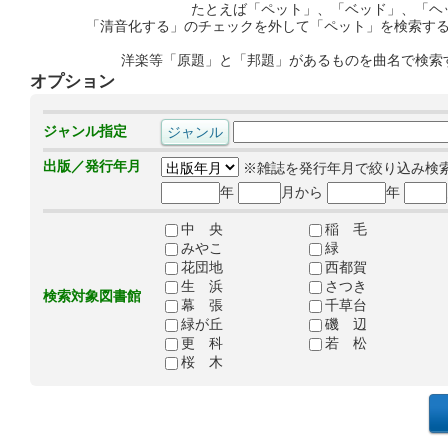
たとえば「ペット」、「ベッド」、「ヘ
「清音化する」のチェックを外して「ペット」を検索す
洋楽等「原題」と「邦題」があるものを曲名で検索
オプション
ジャンル指定
出版／発行年月
※雑誌を発行年月で絞り込み検
年
月から
年
中 央
稲 毛
みやこ
緑
花団地
西都賀
生 浜
さつき
検索対象図書館
幕 張
千草台
緑が丘
磯 辺
更 科
若 松
桜 木