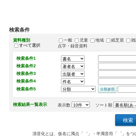
検索条件
資料種別
一般
児童
地域
紙芝居
雑
すべて選択
点字・録音資料
検索条件1
検索条件2
検索条件3
検索条件4
検索条件5
検索結果一覧表示
表示数
ソート順
清音化とは、仮名に濁点「゛」・半濁音符「゜」をつ