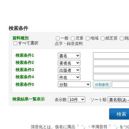
検索条件
資料種別
一般
児童
地域
紙芝居
雑
すべて選択
点字・録音資料
検索条件1
検索条件2
検索条件3
検索条件4
検索条件5
検索結果一覧表示
表示数
ソート順
清音化とは、仮名に濁点「゛」・半濁音符「゜」をつ