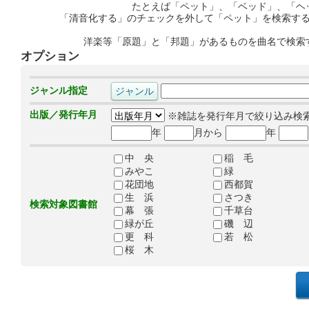
たとえば「ペット」、「ベッド」、「ヘ
「清音化する」のチェックを外して「ペット」を検索す
洋楽等「原題」と「邦題」があるものを曲名で検索
オプション
ジャンル指定
出版／発行年月
※雑誌を発行年月で絞り込み検
年
月から
年
中 央
稲 毛
みやこ
緑
花団地
西都賀
生 浜
さつき
検索対象図書館
幕 張
千草台
緑が丘
磯 辺
更 科
若 松
桜 木