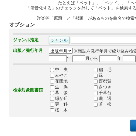
たとえば「ペット」、「ベッド」、「ヘ
「清音化する」のチェックを外して「ペット」を検索す
洋楽等「原題」と「邦題」があるものを曲名で検索
オプション
ジャンル指定
出版／発行年月
※雑誌を発行年月で絞り込み検
年
月から
年
中 央
稲 毛
みやこ
緑
花団地
西都賀
生 浜
さつき
検索対象図書館
幕 張
千草台
緑が丘
磯 辺
更 科
若 松
桜 木