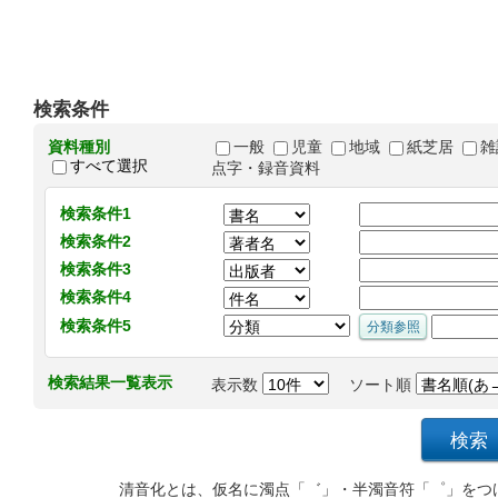
検索条件
資料種別
一般
児童
地域
紙芝居
雑
すべて選択
点字・録音資料
検索条件1
検索条件2
検索条件3
検索条件4
検索条件5
検索結果一覧表示
表示数
ソート順
清音化とは、仮名に濁点「゛」・半濁音符「゜」をつ