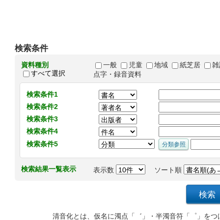
検索条件
資料種別
一般
児童
地域
紙芝居
雑
すべて選択
点字・録音資料
検索条件1
検索条件2
検索条件3
検索条件4
検索条件5
検索結果一覧表示
表示数
ソート順
清音化とは、仮名に濁点「゛」・半濁音符「゜」をつ