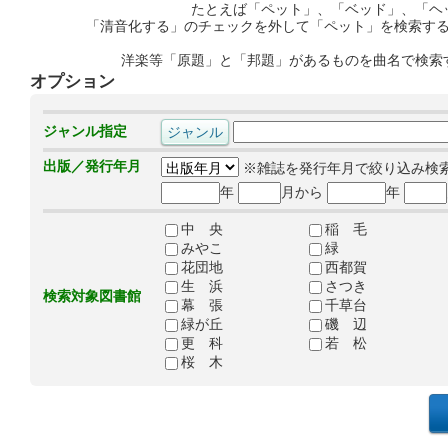
たとえば「ペット」、「ベッド」、「ヘ
「清音化する」のチェックを外して「ペット」を検索す
洋楽等「原題」と「邦題」があるものを曲名で検索
オプション
ジャンル指定
出版／発行年月
※雑誌を発行年月で絞り込み検
年
月から
年
中 央
稲 毛
みやこ
緑
花団地
西都賀
生 浜
さつき
検索対象図書館
幕 張
千草台
緑が丘
磯 辺
更 科
若 松
桜 木