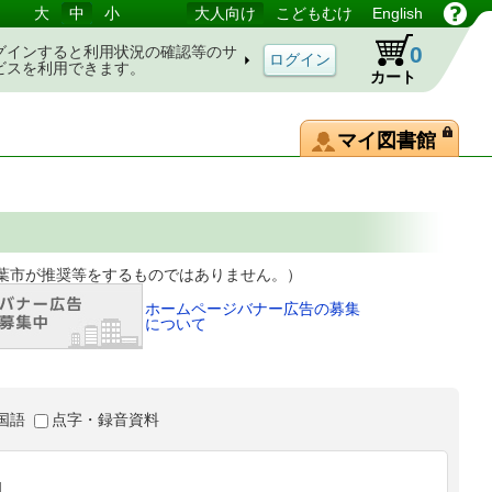
大
中
小
大人向け
こどもむけ
English
0
グインすると利用状況の確認等のサ
ビスを利用できます。
カート
マイ図書館
等をするものではありません。）
ホームページバナー広告の募集
について
国語
点字・録音資料