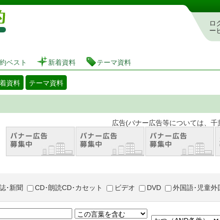
図書館 蔵書検索・予約システム
ロ
ー
約ベスト
新着資料
テーマ資料
着資料
テーマ資料
。 広告(バナー広告等については、千葉市が推奨
誌･新聞
CD･朗読CD･カセット
ビデオ
DVD
外国語･児童外