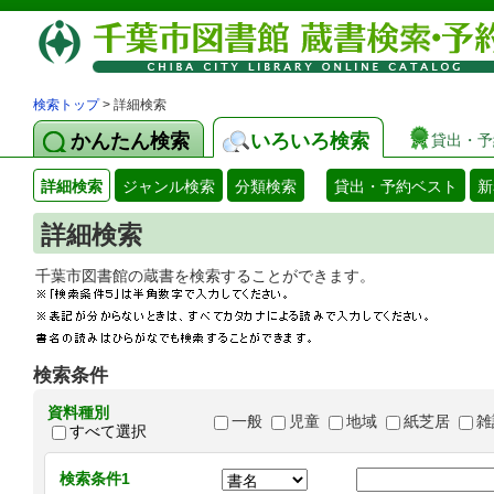
検索トップ
> 詳細検索
かんたん検索
いろいろ検索
貸出・予
詳細検索
ジャンル検索
分類検索
貸出・予約ベスト
新
詳細検索
千葉市図書館の蔵書を検索することができます
検索条件
資料種別
一般
児童
地域
紙芝居
雑
すべて選択
検索条件1