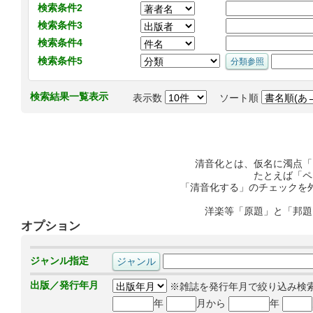
検索条件2
検索条件3
検索条件4
検索条件5
検索結果一覧表示
表示数
ソート順
清音化とは、仮名に濁点「
たとえば「ペ
「清音化する」のチェックを
洋楽等「原題」と「邦題
オプション
ジャンル指定
出版／発行年月
※雑誌を発行年月で絞り込み検
年
月から
年