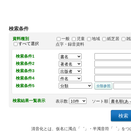
検索条件
資料種別
一般
児童
地域
紙芝居
雑
すべて選択
点字・録音資料
検索条件1
検索条件2
検索条件3
検索条件4
検索条件5
検索結果一覧表示
表示数
ソート順
清音化とは、仮名に濁点「゛」・半濁音符「゜」をつ