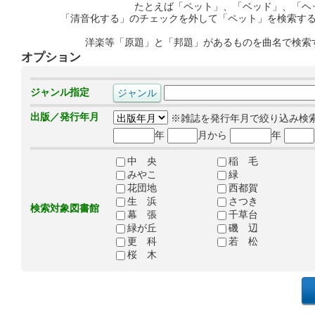
たとえば「ペット」、「ベッド」、「ヘ
「清音化する」のチェックを外して「ペット」を検索す
洋楽等「原題」と「邦題」があるものを曲名で検索
オプション
ジャンル指定
出版／発行年月
※雑誌を発行年月で絞り込み検
年
月から
年
中 央
稲 毛
みやこ
緑
花団地
西都賀
生 浜
さつき
検索対象図書館
幕 張
千草台
緑が丘
磯 辺
更 科
若 松
桜 木