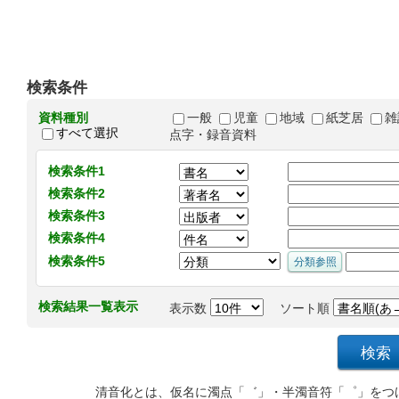
検索条件
資料種別
一般
児童
地域
紙芝居
雑
すべて選択
点字・録音資料
検索条件1
検索条件2
検索条件3
検索条件4
検索条件5
検索結果一覧表示
表示数
ソート順
清音化とは、仮名に濁点「゛」・半濁音符「゜」をつ