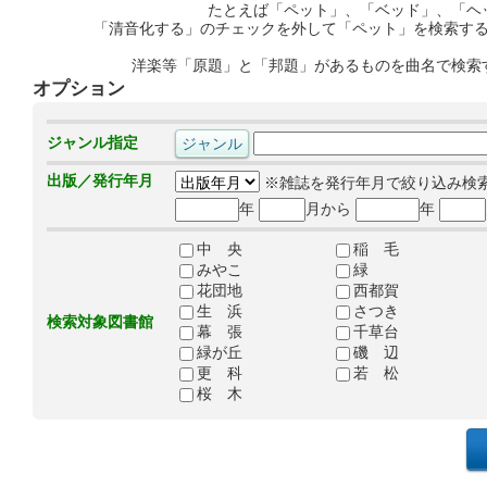
たとえば「ペット」、「ベッド」、「ヘ
「清音化する」のチェックを外して「ペット」を検索す
洋楽等「原題」と「邦題」があるものを曲名で検索
オプション
ジャンル指定
出版／発行年月
※雑誌を発行年月で絞り込み検
年
月から
年
中 央
稲 毛
みやこ
緑
花団地
西都賀
生 浜
さつき
検索対象図書館
幕 張
千草台
緑が丘
磯 辺
更 科
若 松
桜 木