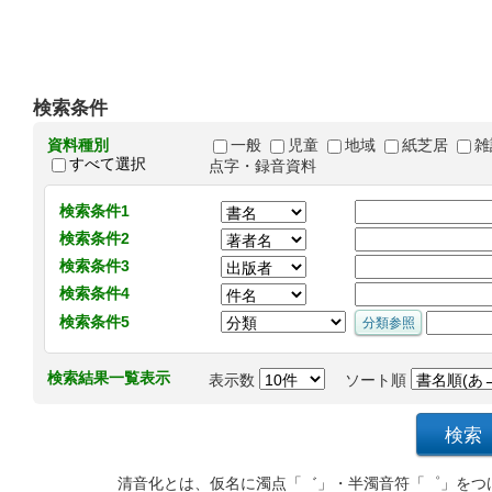
検索条件
資料種別
一般
児童
地域
紙芝居
雑
すべて選択
点字・録音資料
検索条件1
検索条件2
検索条件3
検索条件4
検索条件5
検索結果一覧表示
表示数
ソート順
清音化とは、仮名に濁点「゛」・半濁音符「゜」をつ