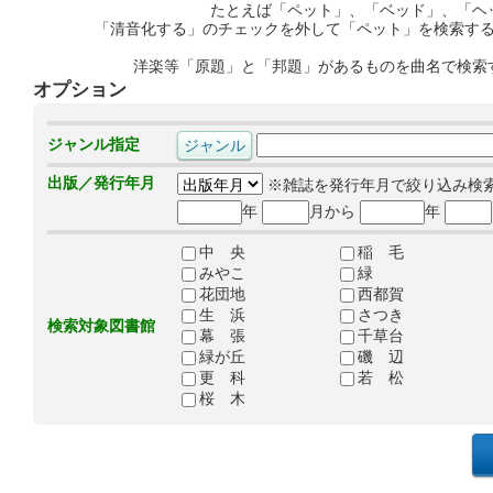
たとえば「ペット」、「ベッド」、「ヘ
「清音化する」のチェックを外して「ペット」を検索す
洋楽等「原題」と「邦題」があるものを曲名で検索
オプション
ジャンル指定
出版／発行年月
※雑誌を発行年月で絞り込み検
年
月から
年
中 央
稲 毛
みやこ
緑
花団地
西都賀
生 浜
さつき
検索対象図書館
幕 張
千草台
緑が丘
磯 辺
更 科
若 松
桜 木