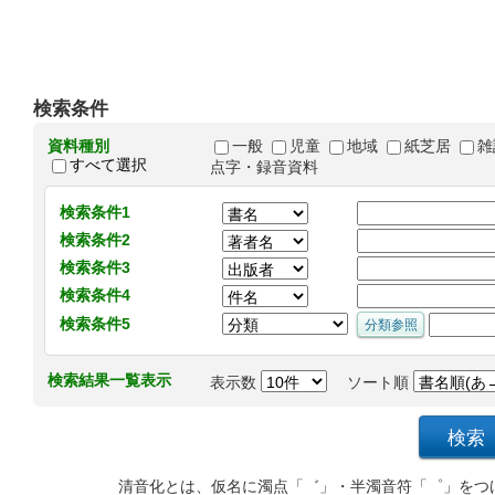
検索条件
資料種別
一般
児童
地域
紙芝居
雑
すべて選択
点字・録音資料
検索条件1
検索条件2
検索条件3
検索条件4
検索条件5
検索結果一覧表示
表示数
ソート順
清音化とは、仮名に濁点「゛」・半濁音符「゜」をつ