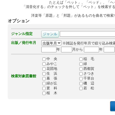
たとえば「ペット」、「ベッド」、「ヘ
「清音化する」のチェックを外して「ペット」を検索す
洋楽等「原題」と「邦題」があるものを曲名で検索
オプション
ジャンル指定
出版／発行年月
※雑誌を発行年月で絞り込み検
年
月から
年
中 央
稲 毛
みやこ
緑
花団地
西都賀
生 浜
さつき
検索対象図書館
幕 張
千草台
緑が丘
磯 辺
更 科
若 松
桜 木