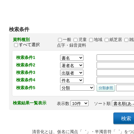
検索条件
資料種別
一般
児童
地域
紙芝居
雑
すべて選択
点字・録音資料
検索条件1
検索条件2
検索条件3
検索条件4
検索条件5
検索結果一覧表示
表示数
ソート順
清音化とは、仮名に濁点「゛」・半濁音符「゜」をつ