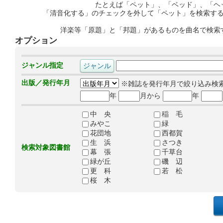
たとえば「ペット」、「ベッド」、「ヘ
「清音化する」のチェックを外して「ペット」を検索す
洋楽等「原題」と「邦題」があるものを曲名で検索
オプション
ジャンル指定
出版／発行年月
※雑誌を発行年月で絞り込み検
年
月から
年
中 央
稲 毛
みやこ
緑
花団地
西都賀
生 浜
さつき
検索対象図書館
幕 張
千草台
緑が丘
磯 辺
更 科
若 松
桜 木