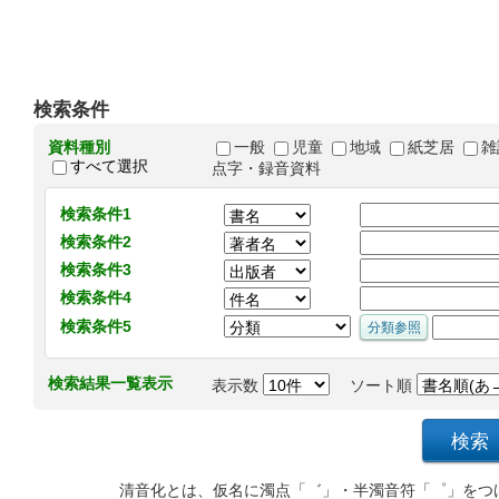
検索条件
資料種別
一般
児童
地域
紙芝居
雑
すべて選択
点字・録音資料
検索条件1
検索条件2
検索条件3
検索条件4
検索条件5
検索結果一覧表示
表示数
ソート順
清音化とは、仮名に濁点「゛」・半濁音符「゜」をつ