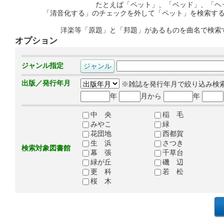
たとえば「ペット」、「ベッド」、「ヘ
「清音化する」のチェックを外して「ペット」を検索す
洋楽等「原題」と「邦題」があるものを曲名で検索
オプション
ジャンル指定
出版／発行年月
※雑誌を発行年月で絞り込み検
年
月から
年
中 央
稲 毛
みやこ
緑
花団地
西都賀
生 浜
さつき
検索対象図書館
幕 張
千草台
緑が丘
磯 辺
更 科
若 松
桜 木