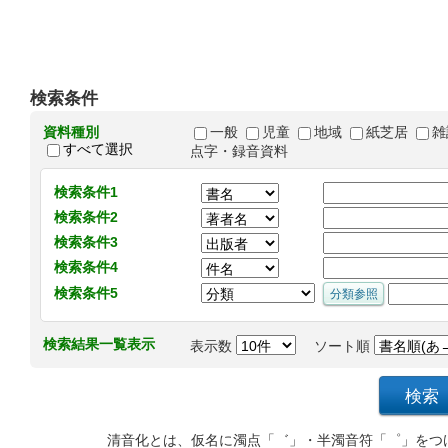
検索条件
資料種別
一般
児童
地域
紙芝居
雑
すべて選択
点字・録音資料
検索条件1
検索条件2
検索条件3
検索条件4
検索条件5
検索結果一覧表示
表示数
ソート順
清音化とは、仮名に濁点「゛」・半濁音符「゜」をつ