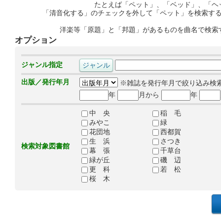
たとえば「ペット」、「ベッド」、「ヘ
「清音化する」のチェックを外して「ペット」を検索す
洋楽等「原題」と「邦題」があるものを曲名で検索
オプション
ジャンル指定
出版／発行年月
※雑誌を発行年月で絞り込み検
年
月から
年
中 央
稲 毛
みやこ
緑
花団地
西都賀
生 浜
さつき
検索対象図書館
幕 張
千草台
緑が丘
磯 辺
更 科
若 松
桜 木