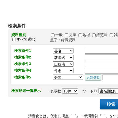
検索条件
資料種別
一般
児童
地域
紙芝居
雑
すべて選択
点字・録音資料
検索条件1
検索条件2
検索条件3
検索条件4
検索条件5
検索結果一覧表示
表示数
ソート順
清音化とは、仮名に濁点「゛」・半濁音符「゜」をつ