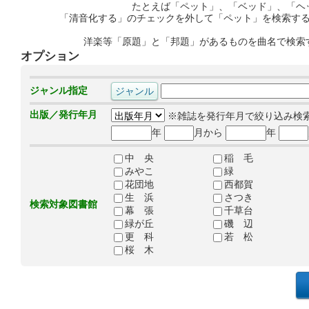
たとえば「ペット」、「ベッド」、「ヘ
「清音化する」のチェックを外して「ペット」を検索す
洋楽等「原題」と「邦題」があるものを曲名で検索
オプション
ジャンル指定
出版／発行年月
※雑誌を発行年月で絞り込み検
年
月から
年
中 央
稲 毛
みやこ
緑
花団地
西都賀
生 浜
さつき
検索対象図書館
幕 張
千草台
緑が丘
磯 辺
更 科
若 松
桜 木