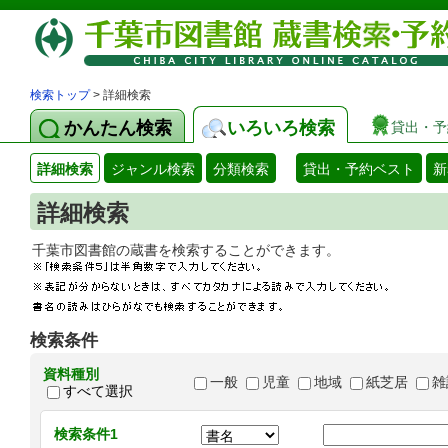
検索トップ
> 詳細検索
かんたん検索
いろいろ検索
貸出・予
詳細検索
ジャンル検索
分類検索
貸出・予約ベスト
新
詳細検索
千葉市図書館の蔵書を検索することができます
検索条件
資料種別
一般
児童
地域
紙芝居
雑
すべて選択
検索条件1