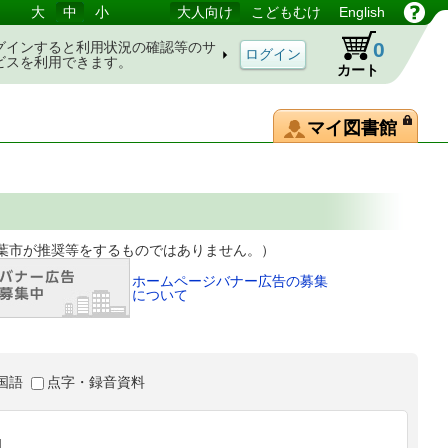
大
中
小
大人向け
こどもむけ
English
0
グインすると利用状況の確認等のサ
ビスを利用できます。
カート
マイ図書館
等をするものではありません。）
ホームページバナー広告の募集
について
国語
点字・録音資料