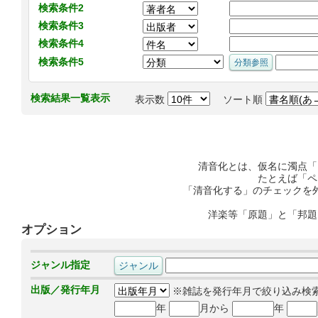
検索条件2
検索条件3
検索条件4
検索条件5
検索結果一覧表示
表示数
ソート順
清音化とは、仮名に濁点「
たとえば「ペ
「清音化する」のチェックを
洋楽等「原題」と「邦題
オプション
ジャンル指定
出版／発行年月
※雑誌を発行年月で絞り込み検
年
月から
年