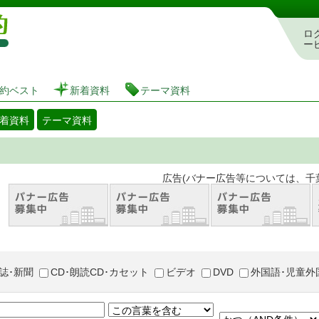
図書館 蔵書検索・予約システム
ロ
ー
約ベスト
新着資料
テーマ資料
着資料
テーマ資料
。 広告(バナー広告等については、千葉市が推奨
誌･新聞
CD･朗読CD･カセット
ビデオ
DVD
外国語･児童外